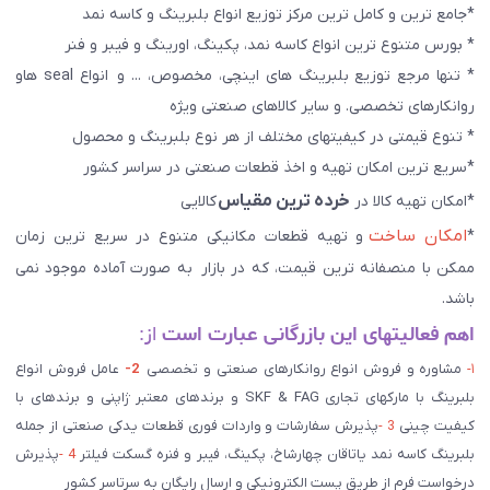
*جامع ترین و کامل ترین مرکز توزیع انواع بلبرینگ و کاسه نمد
* بورس متنوع ترین انواع کاسه نمد، پکینگ، اورینگ و فیبر و فنر
* تنها مرجع توزیع بلبرینگ های اینچی، مخصوص، ... و انواع seal هاو
روانکارهای تخصصی. و سایر کالاهای صنعتی ويژه
* تنوع قیمتی در کیفیتهای مختلف از هر نوع بلبرینگ و محصول
*سریع ترین امکان تهیه و اخذ قطعات صنعتی در سراسر کشور
خرده ترین مقیاس
*امکان تهیه کالا در
کالایی
امکان ساخت
*
و تهیه قطعات مکانیکی متنوع در سریع ترین زمان
ممکن با منصفانه ترین قیمت، که در بازار به صورت آماده موجود نمی
باشد.
اهم فعالیتهای این بازرگانی عبارت است
از:
۱-
مشاوره و فروش انواع روانکارهای صنعتی و تخصصی
2-
عامل فروش انواع
بلبرینگ با مارکهای تجاری SKF & FAG و برندهای معتبر ژاپنی و برندهای با
کیفیت چینی
3 -
پذیرش سفارشات و واردات فوری قطعات یدکی صنعتی از جمله
بلبرینگ کاسه نمد یاتاقان چهارشاخ، پکینگ، فیبر و فنره گسکت فیلتر
4 -
پذیرش
درخواست فرم از طریق پست الکترونیکی و ارسال رایگان به سرتاسر کشور