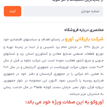
راهنمای ثبت سفارش
تماس با ما
سوالات متداول
ثبت
دانلود اپلیکیشن ما
پیگیری سفارش
مختصری درباره فروشگاه
شرکت بازرگانی آورو
در راستای اهداف و سیاستهای اقتصادی خود
در تاریخ ۱۳۲۰ در خیابان امام یزد تاسیس و از ابتدا در زمینه تهیه و
توزیع قطعات صنعتی صنایع معادن و کشاورزی استان یزد و استانهای
جنوبی و شرق کشور فعالیت نموده است. این شرکت علاوه بر قبل, از سال
۲۰۰۳ تحت عنوان شرکت اوروپلاست در جمهوری آذربایجان و در سال ۲۰۱۱
به همین نام شرکتی را در جمهوری گرجستان و دفتر خود در جمهوری
فدراتیو روسیه را تأسیس نمود. اکنون این مجموعه در بلوار جمهوری,
دروازه قرآن, بلوار نصر, خیابان سمند, کوچه طاها۳ در حال خدمت رسانی
به مشتریان عزیز میباشد.
آوروکو به این صفات ویژه خود می بالد: