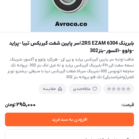
بلبرینگ 6304 2RS EZAM\سر پایین شفت گیربکس تیبا -پراید
-ولوو -اکسور-بنز302
شافت اولیه سر پایین گیربکس پراید و پی کی - هرزگرد ولوو و آکسور-بلبرینگ
تسمه سفت کن FH-بلبرینگ گیربکس پراید و ته میل لنگ بنز 302 -پروانه تک
ساچمه اتوبوس 302-بلبرینگ سربالا شفات گیربکس تیبا با صیقلی بیشترو نویز
کمتر(واشرلاستیکی)-تک قلو پروانه بنز 302
علاقه‌مندی
مقایسه
295,000
قیمت:
تومان
افزودن به سبدخرید