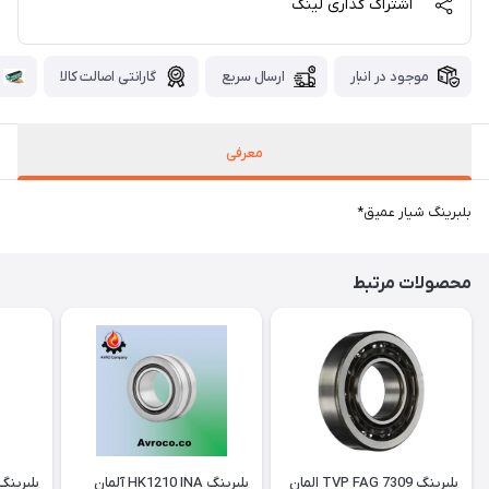
اشتراک گذاری لینک
موجود در انبار
ارسال سریع
گارانتی اصالت کالا
معرفی
بلبرینگ شیار عمیق*
محصولات مرتبط
بلبرینگ 7309 TVP FAG المان
بلبرینگ HK1210 INA آلمان
بلبرینگ 1416 P.R.C