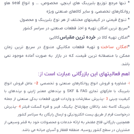
* تنها مرجع توزیع بلبرینگ های اینچی، مخصوص، ... و انواع seal هاو
روانکارهای تخصصی. و سایر کالاهای صنعتی ويژه
* تنوع قیمتی در کیفیتهای مختلف از هر نوع بلبرینگ و محصول
*سریع ترین امکان تهیه و اخذ قطعات صنعتی در سراسر کشور
خرده ترین مقیاس
*امکان تهیه کالا در
کالایی
امکان ساخت
*
و تهیه قطعات مکانیکی متنوع در سریع ترین زمان
ممکن با منصفانه ترین قیمت، که در بازار به صورت آماده موجود نمی
باشد.
اهم فعالیتهای این بازرگانی عبارت است
از:
۱-
مشاوره و فروش انواع روانکارهای صنعتی و تخصصی
2-
عامل فروش انواع
بلبرینگ با مارکهای تجاری SKF & FAG و برندهای معتبر ژاپنی و برندهای با
کیفیت چینی
3 -
پذیرش سفارشات و واردات فوری قطعات یدکی صنعتی از جمله
بلبرینگ کاسه نمد یاتاقان چهارشاخ، پکینگ، فیبر و فنره گسکت فیلتر
4 -
پذیرش
درخواست فرم از طریق پست الکترونیکی و ارسال رایگان به سرتاسر کشور
همچنین بازرگانی فلاح مفتخر به ارائه خدمات و محصولات خود به قشر وسیعی از
مشتریان در سطح کشور روسیه، منطقه قفقاز و آسیای میانه می باشد.