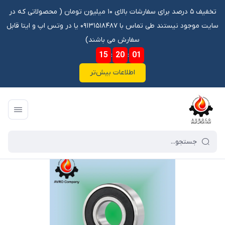
تخفیف ۵ درصد برای سفارشات بالای ۱۰ میلیون تومان ‌‌(‌‌ محصولاتی که در
سایت موجود نیستند طی تماس با ۰۹۱۳۱۵۱۸۴۸۷ یا در وتس اپ و ایتا قابل
سفارش می باشند)
15
:
20
:
00
اطلاعات بیش‌تر
فروشگاه آنلاین آوروکو
/
فهرست محصولات
/
بلبرینگ 6304 2RS EZAM\سر پایین شفت گیربکس تیبا -پراید -ولوو -اکسور-بنز302