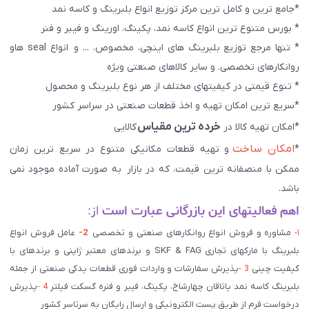
*جامع ترین و کامل ترین مرکز توزیع انواع بلبرینگ و کاسه نمد
* بورس متنوع ترین انواع کاسه نمد، پکینگ، اورینگ و فیبر و فنر
* تنها مرجع توزیع بلبرینگ های اینچی، مخصوص، ... و انواع seal هاو
روانکارهای تخصصی. و سایر کالاهای صنعتی ويژه
* تنوع قیمتی در کیفیتهای مختلف از هر نوع بلبرینگ و محصول
*سریع ترین امکان تهیه و اخذ قطعات صنعتی در سراسر کشور
خرده ترین مقیاس
*امکان تهیه کالا در
کالایی
امکان ساخت
*
و تهیه قطعات مکانیکی متنوع در سریع ترین زمان
ممکن با منصفانه ترین قیمت، که در بازار به صورت آماده موجود نمی
باشد.
اهم فعالیتهای این بازرگانی عبارت است
از:
۱-
مشاوره و فروش انواع روانکارهای صنعتی و تخصصی
2-
عامل فروش انواع
بلبرینگ با مارکهای تجاری SKF & FAG و برندهای معتبر ژاپنی و برندهای با
کیفیت چینی
3 -
پذیرش سفارشات و واردات فوری قطعات یدکی صنعتی از جمله
بلبرینگ کاسه نمد یاتاقان چهارشاخ، پکینگ، فیبر و فنره گسکت فیلتر
4 -
پذیرش
درخواست فرم از طریق پست الکترونیکی و ارسال رایگان به سرتاسر کشور