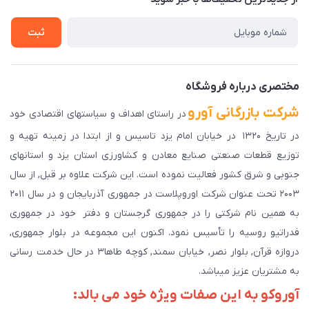
راهنمای ثبت سفارش
تماس با ما
سوالات متداول
ثبت
دانلود اپلیکیشن ما
پیگیری سفارش
مختصری درباره فروشگاه
شرکت بازرگانی آورو
در راستای اهداف و سیاستهای اقتصادی خود
در تاریخ ۱۳۲۰ در خیابان امام یزد تاسیس و از ابتدا در زمینه تهیه و
توزیع قطعات صنعتی صنایع معادن و کشاورزی استان یزد و استانهای
جنوبی و شرق کشور فعالیت نموده است. این شرکت علاوه بر قبل, از سال
۲۰۰۳ تحت عنوان شرکت اوروپلاست در جمهوری آذربایجان و در سال ۲۰۱۱
به همین نام شرکتی را در جمهوری گرجستان و دفتر خود در جمهوری
فدراتیو روسیه را تأسیس نمود. اکنون این مجموعه در بلوار جمهوری,
دروازه قرآن, بلوار نصر, خیابان سمند, کوچه طاها۳ در حال خدمت رسانی
به مشتریان عزیز میباشد.
آوروکو به این صفات ویژه خود می بالد: