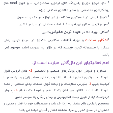
* تنها مرجع توزیع بلبرینگ های اینچی، مخصوص، ... و انواع seal هاو
روانکارهای تخصصی. و سایر کالاهای صنعتی ويژه
* تنوع قیمتی در کیفیتهای مختلف از هر نوع بلبرینگ و محصول
*سریع ترین امکان تهیه و اخذ قطعات صنعتی در سراسر کشور
خرده ترین مقیاس
*امکان تهیه کالا در
کالایی
امکان ساخت
*
و تهیه قطعات مکانیکی متنوع در سریع ترین زمان
ممکن با منصفانه ترین قیمت، که در بازار به صورت آماده موجود نمی
باشد.
اهم فعالیتهای این بازرگانی عبارت است
از:
۱-
مشاوره و فروش انواع روانکارهای صنعتی و تخصصی
2-
عامل فروش انواع
بلبرینگ با مارکهای تجاری SKF & FAG و برندهای معتبر ژاپنی و برندهای با
کیفیت چینی
3 -
پذیرش سفارشات و واردات فوری قطعات یدکی صنعتی از جمله
بلبرینگ کاسه نمد یاتاقان چهارشاخ، پکینگ، فیبر و فنره گسکت فیلتر
4 -
پذیرش
درخواست فرم از طریق پست الکترونیکی و ارسال رایگان به سرتاسر کشور
همچنین بازرگانی فلاح مفتخر به ارائه خدمات و محصولات خود به قشر وسیعی از
مشتریان در سطح کشور روسیه، منطقه قفقاز و آسیای میانه می باشد.