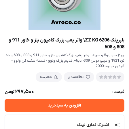
بلبرینگ 6206 ZZ KG\ واتر پمپ بزرگ کامیون بنز و خاور 911 و
808 و 608
چرخ جلو رنو5 و سپند - واتر پمپ بزرگ کامیون بنز و خاور 911 و 808 و 608 و ده
تن 1921 و مینی بوس 309- دینام قدیم بزرگ ولوو - تسمه سفت کن ولوو -
گاردان تویوتا 2000
علاقه‌مندی
مقایسه
297,500
قیمت:
تومان
افزودن به سبدخرید
اشتراک گذاری لینک