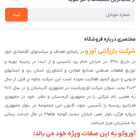
راهنمای ثبت سفارش
تماس با ما
سوالات متداول
ثبت
دانلود اپلیکیشن ما
پیگیری سفارش
مختصری درباره فروشگاه
شرکت بازرگانی آورو
در راستای اهداف و سیاستهای اقتصادی خود
در تاریخ ۱۳۲۰ در خیابان امام یزد تاسیس و از ابتدا در زمینه تهیه و
توزیع قطعات صنعتی صنایع معادن و کشاورزی استان یزد و استانهای
جنوبی و شرق کشور فعالیت نموده است. این شرکت علاوه بر قبل, از سال
۲۰۰۳ تحت عنوان شرکت اوروپلاست در جمهوری آذربایجان و در سال ۲۰۱۱
به همین نام شرکتی را در جمهوری گرجستان و دفتر خود در جمهوری
فدراتیو روسیه را تأسیس نمود. اکنون این مجموعه در بلوار جمهوری,
دروازه قرآن, بلوار نصر, خیابان سمند, کوچه طاها۳ در حال خدمت رسانی
به مشتریان عزیز میباشد.
آوروکو به این صفات ویژه خود می بالد: