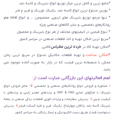
*جامع ترین و کامل ترین مرکز توزیع انواع بلبرینگ و کاسه نمد
* بورس متنوع ترین انواع کاسه نمد، پکینگ، اورینگ و فیبر و فنر
* تنها مرجع توزیع بلبرینگ های اینچی، مخصوص، ... و انواع seal هاو
روانکارهای تخصصی. و سایر کالاهای صنعتی ويژه
* تنوع قیمتی در کیفیتهای مختلف از هر نوع بلبرینگ و محصول
*سریع ترین امکان تهیه و اخذ قطعات صنعتی در سراسر کشور
خرده ترین مقیاس
*امکان تهیه کالا در
کالایی
امکان ساخت
*
و تهیه قطعات مکانیکی متنوع در سریع ترین زمان
ممکن با منصفانه ترین قیمت، که در بازار به صورت آماده موجود نمی
باشد.
اهم فعالیتهای این بازرگانی عبارت است
از:
۱-
مشاوره و فروش انواع روانکارهای صنعتی و تخصصی
2-
عامل فروش انواع
بلبرینگ با مارکهای تجاری SKF & FAG و برندهای معتبر ژاپنی و برندهای با
کیفیت چینی
3 -
پذیرش سفارشات و واردات فوری قطعات یدکی صنعتی از جمله
بلبرینگ کاسه نمد یاتاقان چهارشاخ، پکینگ، فیبر و فنره گسکت فیلتر
4 -
پذیرش
درخواست فرم از طریق پست الکترونیکی و ارسال رایگان به سرتاسر کشور