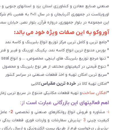
اوروپلاست در جمهوری آذرب
این مجموعه در بلوار جمهوری, دروازه قرآن, بلوار نصر, خیابان سمند, کوچه طاها۳ در حال خدمت رسانی به 
آوروکو به این صفات ویژه خود می بالد:
*جامع ترین و کامل ترین مرکز توزیع انواع بلبرینگ و کاسه نمد
* بورس متنوع ترین انواع کاسه نمد، پکینگ، اورینگ و فیبر و فنر
* تنها مرجع توزیع بلبرینگ های اینچی، مخصوص، ... و انواع seal هاو روانکارهای تخصصی. و سایر کالاهای صنعتی ويژه
* تنوع قیمتی در کیفیتهای مختلف از هر نوع بلبرینگ و محصول
*سریع ترین امکان تهیه و اخذ قطعات صنعتی در سراسر کشور
خرده ترین مقیاس
*امکان تهیه کالا در
کالایی
امکان ساخت
*
و تهیه قطعات مکانیکی متنوع در سریع ترین زمان
اهم فعالیتهای این بازرگانی عبارت است
از:
۱-
مشاوره و فروش انواع روانکارهای صنعتی و تخصصی
2-
کیفیت چینی
3 -
پذیرش سفارشات و واردات فوری قطعات یدکی صن
-
پذیرش درخواست فرم از طریق پست الکترونیکی و ارسال رایگان 