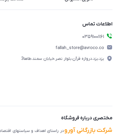
اطلاعات تماس
03591001161
fallah_store@avroco.co
یزد،یزد،دروازه قرآن،بلوار نصر،خیابان سمند،طاها3
مختصری درباره فروشگاه
شرکت بازرگانی آورو