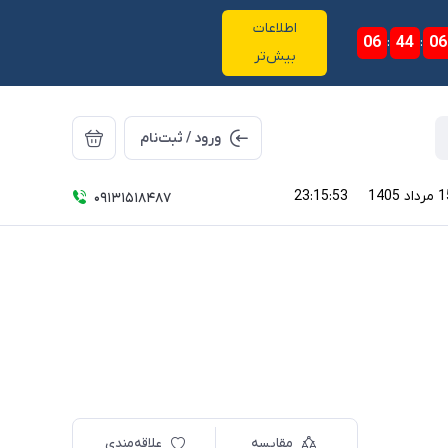
اطلاعات
06
:
44
:
05
بیش‌تر
ورود / ثبت‌نام
23:15:54
09131518487
مقایسه
علاقه‌مندی