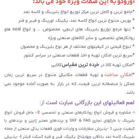
آوروکو به این صفات ویژه خود می بالد:
*جامع ترین و کامل ترین مرکز توزیع انواع بلبرینگ و کاسه نمد
* بورس متنوع ترین انواع کاسه نمد، پکینگ، اورینگ و فیبر و فنر
* تنها مرجع توزیع بلبرینگ های اینچی، مخصوص، ... و انواع seal هاو
روانکارهای تخصصی. و سایر کالاهای صنعتی ويژه
* تنوع قیمتی در کیفیتهای مختلف از هر نوع بلبرینگ و محصول
*سریع ترین امکان تهیه و اخذ قطعات صنعتی در سراسر کشور
خرده ترین مقیاس
*امکان تهیه کالا در
کالایی
امکان ساخت
*
و تهیه قطعات مکانیکی متنوع در سریع ترین زمان
ممکن با منصفانه ترین قیمت، که در بازار به صورت آماده موجود نمی
باشد.
اهم فعالیتهای این بازرگانی عبارت است
از:
۱-
مشاوره و فروش انواع روانکارهای صنعتی و تخصصی
2-
عامل فروش انواع
بلبرینگ با مارکهای تجاری SKF & FAG و برندهای معتبر ژاپنی و برندهای با
کیفیت چینی
3 -
پذیرش سفارشات و واردات فوری قطعات یدکی صنعتی از جمله
بلبرینگ کاسه نمد یاتاقان چهارشاخ، پکینگ، فیبر و فنره گسکت فیلتر
4 -
پذیرش