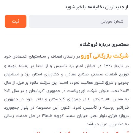
درباره ما
از جدید‌ترین تخفیف‌ها با‌ خبر شوید
راهنمای ثبت سفارش
تماس با ما
سوالات متداول
ثبت
دانلود اپلیکیشن ما
پیگیری سفارش
مختصری درباره فروشگاه
شرکت بازرگانی آورو
در راستای اهداف و سیاستهای اقتصادی خود
در تاریخ ۱۳۲۰ در خیابان امام یزد تاسیس و از ابتدا در زمینه تهیه و
توزیع قطعات صنعتی صنایع معادن و کشاورزی استان یزد و استانهای
جنوبی و شرق کشور فعالیت نموده است. این شرکت علاوه بر قبل, از سال
۲۰۰۳ تحت عنوان شرکت اوروپلاست در جمهوری آذربایجان و در سال ۲۰۱۱
به همین نام شرکتی را در جمهوری گرجستان و دفتر خود در جمهوری
فدراتیو روسیه را تأسیس نمود. اکنون این مجموعه در بلوار جمهوری,
دروازه قرآن, بلوار نصر, خیابان سمند, کوچه طاها۳ در حال خدمت رسانی
به مشتریان عزیز میباشد.