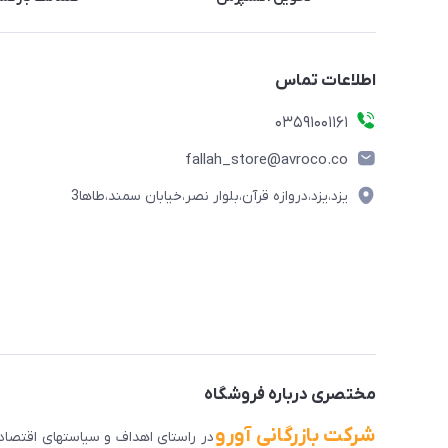
اطلاعات تماس
03591001161
fallah_store@avroco.co
یزد،یزد،دروازه قرآن،بلوار نصر،خیابان سمند،طاها3
مختصری درباره فروشگاه
شرکت بازرگانی آورو