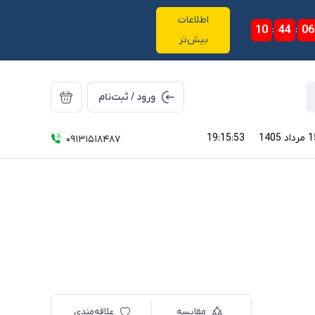
اطلاعات
10
:
44
:
06
بیش‌تر
ورود / ثبت‌نام
19:15:53
09131518487
مقایسه
علاقه‌مندی