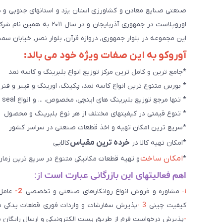
اوروپلاست در جمهوری آذرب
این مجموعه در بلوار جمهوری, دروازه قرآن, بلوار نصر, خیابان سمند, کوچه طاها۳ در حال خدمت رسانی به 
آوروکو به این صفات ویژه خود می بالد:
*جامع ترین و کامل ترین مرکز توزیع انواع بلبرینگ و کاسه نمد
* بورس متنوع ترین انواع کاسه نمد، پکینگ، اورینگ و فیبر و فنر
* تنها مرجع توزیع بلبرینگ های اینچی، مخصوص، ... و انواع seal هاو روانکارهای تخصصی. و سایر کالاهای صنعتی ويژه
* تنوع قیمتی در کیفیتهای مختلف از هر نوع بلبرینگ و محصول
*سریع ترین امکان تهیه و اخذ قطعات صنعتی در سراسر کشور
خرده ترین مقیاس
*امکان تهیه کالا در
کالایی
امکان ساخت
*
و تهیه قطعات مکانیکی متنوع در سریع ترین زمان
اهم فعالیتهای این بازرگانی عبارت است
از:
۱-
مشاوره و فروش انواع روانکارهای صنعتی و تخصصی
2-
کیفیت چینی
3 -
پذیرش سفارشات و واردات فوری قطعات یدکی صن
-
پذیرش درخواست فرم از طریق پست الکترونیکی و ارسال رایگان 