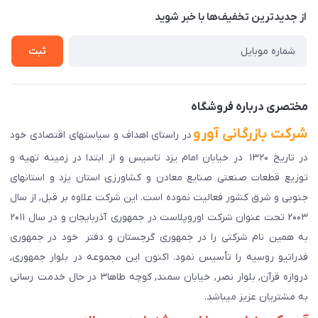
درباره ما
از جدید‌ترین تخفیف‌ها با‌ خبر شوید
راهنمای ثبت سفارش
تماس با ما
سوالات متداول
ثبت
دانلود اپلیکیشن ما
پیگیری سفارش
مختصری درباره فروشگاه
شرکت بازرگانی آورو
در راستای اهداف و سیاستهای اقتصادی خود
در تاریخ ۱۳۲۰ در خیابان امام یزد تاسیس و از ابتدا در زمینه تهیه و
توزیع قطعات صنعتی صنایع معادن و کشاورزی استان یزد و استانهای
جنوبی و شرق کشور فعالیت نموده است. این شرکت علاوه بر قبل, از سال
۲۰۰۳ تحت عنوان شرکت اوروپلاست در جمهوری آذربایجان و در سال ۲۰۱۱
به همین نام شرکتی را در جمهوری گرجستان و دفتر خود در جمهوری
فدراتیو روسیه را تأسیس نمود. اکنون این مجموعه در بلوار جمهوری,
دروازه قرآن, بلوار نصر, خیابان سمند, کوچه طاها۳ در حال خدمت رسانی
به مشتریان عزیز میباشد.