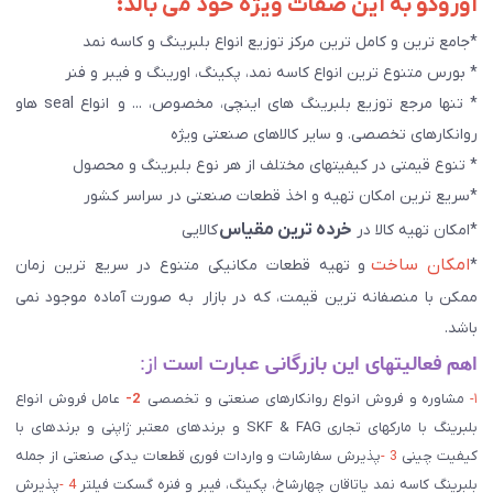
آوروکو به این صفات ویژه خود می بالد:
*جامع ترین و کامل ترین مرکز توزیع انواع بلبرینگ و کاسه نمد
* بورس متنوع ترین انواع کاسه نمد، پکینگ، اورینگ و فیبر و فنر
* تنها مرجع توزیع بلبرینگ های اینچی، مخصوص، ... و انواع seal هاو
روانکارهای تخصصی. و سایر کالاهای صنعتی ويژه
* تنوع قیمتی در کیفیتهای مختلف از هر نوع بلبرینگ و محصول
*سریع ترین امکان تهیه و اخذ قطعات صنعتی در سراسر کشور
خرده ترین مقیاس
*امکان تهیه کالا در
کالایی
امکان ساخت
*
و تهیه قطعات مکانیکی متنوع در سریع ترین زمان
ممکن با منصفانه ترین قیمت، که در بازار به صورت آماده موجود نمی
باشد.
اهم فعالیتهای این بازرگانی عبارت است
از:
۱-
مشاوره و فروش انواع روانکارهای صنعتی و تخصصی
2-
عامل فروش انواع
بلبرینگ با مارکهای تجاری SKF & FAG و برندهای معتبر ژاپنی و برندهای با
کیفیت چینی
3 -
پذیرش سفارشات و واردات فوری قطعات یدکی صنعتی از جمله
بلبرینگ کاسه نمد یاتاقان چهارشاخ، پکینگ، فیبر و فنره گسکت فیلتر
4 -
پذیرش