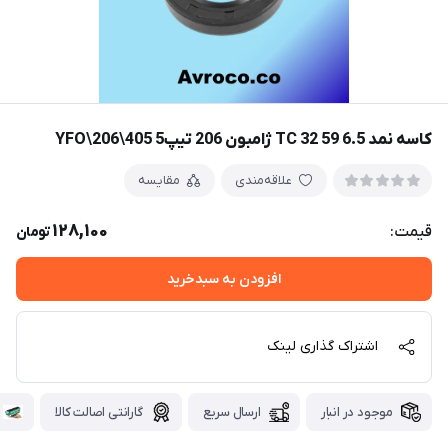
کاسه نمد TC 32 59 6.5 ژامبون 206 تیپ5 YFO\206\405
علاقه‌مندی
مقایسه
128,100
قیمت:
تومان
افزودن به سبدخرید
اشتراک گذاری لینک
موجود در انبار
ارسال سریع
گارانتی اصالت کالا