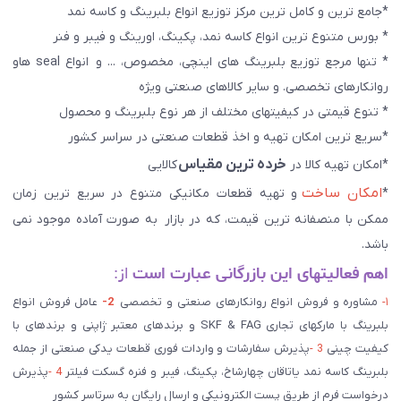
*جامع ترین و کامل ترین مرکز توزیع انواع بلبرینگ و کاسه نمد
* بورس متنوع ترین انواع کاسه نمد، پکینگ، اورینگ و فیبر و فنر
* تنها مرجع توزیع بلبرینگ های اینچی، مخصوص، ... و انواع seal هاو
روانکارهای تخصصی. و سایر کالاهای صنعتی ويژه
* تنوع قیمتی در کیفیتهای مختلف از هر نوع بلبرینگ و محصول
*سریع ترین امکان تهیه و اخذ قطعات صنعتی در سراسر کشور
خرده ترین مقیاس
*امکان تهیه کالا در
کالایی
امکان ساخت
*
و تهیه قطعات مکانیکی متنوع در سریع ترین زمان
ممکن با منصفانه ترین قیمت، که در بازار به صورت آماده موجود نمی
باشد.
اهم فعالیتهای این بازرگانی عبارت است
از:
۱-
مشاوره و فروش انواع روانکارهای صنعتی و تخصصی
2-
عامل فروش انواع
بلبرینگ با مارکهای تجاری SKF & FAG و برندهای معتبر ژاپنی و برندهای با
کیفیت چینی
3 -
پذیرش سفارشات و واردات فوری قطعات یدکی صنعتی از جمله
بلبرینگ کاسه نمد یاتاقان چهارشاخ، پکینگ، فیبر و فنره گسکت فیلتر
4 -
پذیرش
درخواست فرم از طریق پست الکترونیکی و ارسال رایگان به سرتاسر کشور