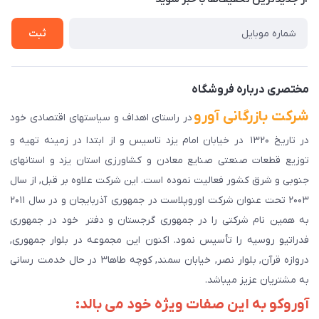
راهنمای ثبت سفارش
تماس با ما
سوالات متداول
ثبت
دانلود اپلیکیشن ما
پیگیری سفارش
مختصری درباره فروشگاه
شرکت بازرگانی آورو
در راستای اهداف و سیاستهای اقتصادی خود
در تاریخ ۱۳۲۰ در خیابان امام یزد تاسیس و از ابتدا در زمینه تهیه و
توزیع قطعات صنعتی صنایع معادن و کشاورزی استان یزد و استانهای
جنوبی و شرق کشور فعالیت نموده است. این شرکت علاوه بر قبل, از سال
۲۰۰۳ تحت عنوان شرکت اوروپلاست در جمهوری آذربایجان و در سال ۲۰۱۱
به همین نام شرکتی را در جمهوری گرجستان و دفتر خود در جمهوری
فدراتیو روسیه را تأسیس نمود. اکنون این مجموعه در بلوار جمهوری,
دروازه قرآن, بلوار نصر, خیابان سمند, کوچه طاها۳ در حال خدمت رسانی
به مشتریان عزیز میباشد.
آوروکو به این صفات ویژه خود می بالد: