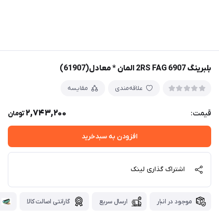
بلبرینگ 6907 2RS FAG المان * معادل(61907)
علاقه‌مندی
مقایسه
2,743,200
قیمت:
تومان
افزودن به سبدخرید
اشتراک گذاری لینک
موجود در انبار
ارسال سریع
گارانتی اصالت کالا