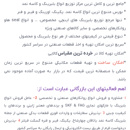
*جامع ترین و کامل ترین مرکز توزیع انواع بلبرینگ و کاسه نمد
* بورس متنوع ترین انواع کاسه نمد، پکینگ، اورینگ و فیبر و فنر
* تنها مرجع توزیع بلبرینگ های اینچی، مخصوص، ... و انواع seal هاو
روانکارهای تخصصی. و سایر کالاهای صنعتی ويژه
* تنوع قیمتی در کیفیتهای مختلف از هر نوع بلبرینگ و محصول
*سریع ترین امکان تهیه و اخذ قطعات صنعتی در سراسر کشور
خرده ترین مقیاس
*امکان تهیه کالا در
کالایی
امکان ساخت
*
و تهیه قطعات مکانیکی متنوع در سریع ترین زمان
ممکن با منصفانه ترین قیمت، که در بازار به صورت آماده موجود نمی
باشد.
اهم فعالیتهای این بازرگانی عبارت است
از:
۱-
مشاوره و فروش انواع روانکارهای صنعتی و تخصصی
2-
عامل فروش انواع
بلبرینگ با مارکهای تجاری SKF & FAG و برندهای معتبر ژاپنی و برندهای با
کیفیت چینی
3 -
پذیرش سفارشات و واردات فوری قطعات یدکی صنعتی از جمله
بلبرینگ کاسه نمد یاتاقان چهارشاخ، پکینگ، فیبر و فنره گسکت فیلتر
4 -
پذیرش
درخواست فرم از طریق پست الکترونیکی و ارسال رایگان به سرتاسر کشور