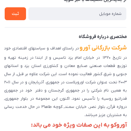
راهنمای ثبت سفارش
تماس با ما
سوالات متداول
ثبت
دانلود اپلیکیشن ما
پیگیری سفارش
مختصری درباره فروشگاه
شرکت بازرگانی آورو
در راستای اهداف و سیاستهای اقتصادی خود
در تاریخ ۱۳۲۰ در خیابان امام یزد تاسیس و از ابتدا در زمینه تهیه و
توزیع قطعات صنعتی صنایع معادن و کشاورزی استان یزد و استانهای
جنوبی و شرق کشور فعالیت نموده است. این شرکت علاوه بر قبل, از سال
۲۰۰۳ تحت عنوان شرکت اوروپلاست در جمهوری آذربایجان و در سال ۲۰۱۱
به همین نام شرکتی را در جمهوری گرجستان و دفتر خود در جمهوری
فدراتیو روسیه را تأسیس نمود. اکنون این مجموعه در بلوار جمهوری,
دروازه قرآن, بلوار نصر, خیابان سمند, کوچه طاها۳ در حال خدمت رسانی
به مشتریان عزیز میباشد.
آوروکو به این صفات ویژه خود می بالد: