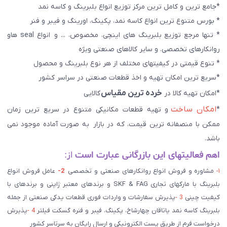
*جامع ترین و کامل ترین مرکز توزیع انواع بلبرینگ و کاسه نمد
* بورس متنوع ترین انواع کاسه نمد، پکینگ، اورینگ و فیبر و فنر
* تنها مرجع توزیع بلبرینگ های اینچی، مخصوص، ... و انواع seal هاو
روانکارهای تخصصی. و سایر کالاهای صنعتی ويژه
* تنوع قیمتی در کیفیتهای مختلف از هر نوع بلبرینگ و محصول
*سریع ترین امکان تهیه و اخذ قطعات صنعتی در سراسر کشور
خرده ترین مقیاس
*امکان تهیه کالا در
کالایی
امکان ساخت
*
و تهیه قطعات مکانیکی متنوع در سریع ترین زمان
ممکن با منصفانه ترین قیمت، که در بازار به صورت آماده موجود نمی
باشد.
اهم فعالیتهای این بازرگانی عبارت است
از:
۱-
مشاوره و فروش انواع روانکارهای صنعتی و تخصصی
2-
عامل فروش انواع
بلبرینگ با مارکهای تجاری SKF & FAG و برندهای معتبر ژاپنی و برندهای با
کیفیت چینی
3 -
پذیرش سفارشات و واردات فوری قطعات یدکی صنعتی از جمله
بلبرینگ کاسه نمد یاتاقان چهارشاخ، پکینگ، فیبر و فنره گسکت فیلتر
4 -
پذیرش
درخواست فرم از طریق پست الکترونیکی و ارسال رایگان به سرتاسر کشور