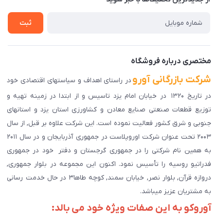
راهنمای ثبت سفارش
تماس با ما
سوالات متداول
ثبت
دانلود اپلیکیشن ما
پیگیری سفارش
مختصری درباره فروشگاه
شرکت بازرگانی آورو
در راستای اهداف و سیاستهای اقتصادی خود
در تاریخ ۱۳۲۰ در خیابان امام یزد تاسیس و از ابتدا در زمینه تهیه و
توزیع قطعات صنعتی صنایع معادن و کشاورزی استان یزد و استانهای
جنوبی و شرق کشور فعالیت نموده است. این شرکت علاوه بر قبل, از سال
۲۰۰۳ تحت عنوان شرکت اوروپلاست در جمهوری آذربایجان و در سال ۲۰۱۱
به همین نام شرکتی را در جمهوری گرجستان و دفتر خود در جمهوری
فدراتیو روسیه را تأسیس نمود. اکنون این مجموعه در بلوار جمهوری,
دروازه قرآن, بلوار نصر, خیابان سمند, کوچه طاها۳ در حال خدمت رسانی
به مشتریان عزیز میباشد.
آوروکو به این صفات ویژه خود می بالد: