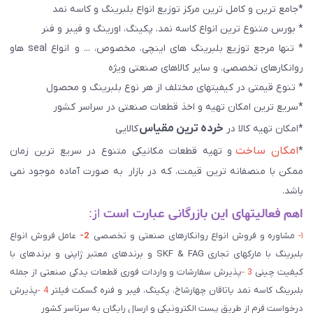
*جامع ترین و کامل ترین مرکز توزیع انواع بلبرینگ و کاسه نمد
* بورس متنوع ترین انواع کاسه نمد، پکینگ، اورینگ و فیبر و فنر
* تنها مرجع توزیع بلبرینگ های اینچی، مخصوص، ... و انواع seal هاو
روانکارهای تخصصی. و سایر کالاهای صنعتی ويژه
* تنوع قیمتی در کیفیتهای مختلف از هر نوع بلبرینگ و محصول
*سریع ترین امکان تهیه و اخذ قطعات صنعتی در سراسر کشور
خرده ترین مقیاس
*امکان تهیه کالا در
کالایی
امکان ساخت
*
و تهیه قطعات مکانیکی متنوع در سریع ترین زمان
ممکن با منصفانه ترین قیمت، که در بازار به صورت آماده موجود نمی
باشد.
اهم فعالیتهای این بازرگانی عبارت است
از:
۱-
مشاوره و فروش انواع روانکارهای صنعتی و تخصصی
2-
عامل فروش انواع
بلبرینگ با مارکهای تجاری SKF & FAG و برندهای معتبر ژاپنی و برندهای با
کیفیت چینی
3 -
پذیرش سفارشات و واردات فوری قطعات یدکی صنعتی از جمله
بلبرینگ کاسه نمد یاتاقان چهارشاخ، پکینگ، فیبر و فنره گسکت فیلتر
4 -
پذیرش
درخواست فرم از طریق پست الکترونیکی و ارسال رایگان به سرتاسر کشور