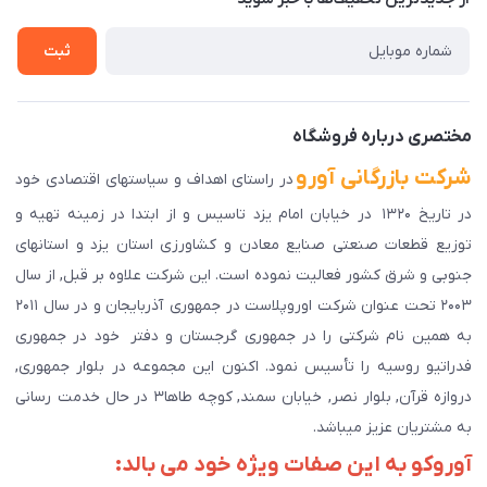
راهنمای ثبت سفارش
تماس با ما
سوالات متداول
ثبت
دانلود اپلیکیشن ما
پیگیری سفارش
مختصری درباره فروشگاه
شرکت بازرگانی آورو
در راستای اهداف و سیاستهای اقتصادی خود
در تاریخ ۱۳۲۰ در خیابان امام یزد تاسیس و از ابتدا در زمینه تهیه و
توزیع قطعات صنعتی صنایع معادن و کشاورزی استان یزد و استانهای
جنوبی و شرق کشور فعالیت نموده است. این شرکت علاوه بر قبل, از سال
۲۰۰۳ تحت عنوان شرکت اوروپلاست در جمهوری آذربایجان و در سال ۲۰۱۱
به همین نام شرکتی را در جمهوری گرجستان و دفتر خود در جمهوری
فدراتیو روسیه را تأسیس نمود. اکنون این مجموعه در بلوار جمهوری,
دروازه قرآن, بلوار نصر, خیابان سمند, کوچه طاها۳ در حال خدمت رسانی
به مشتریان عزیز میباشد.
آوروکو به این صفات ویژه خود می بالد: