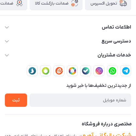
ضمانت بازگشت کالا
ضمانت ا
تحویل اکسپرس
اطلاعات تماس
03591001161
دسترسی سریع
fallah_store@avroco.co
حساب کاربری
خدمات مشتریان
یزد،یزد،دروازه قرآن،بلوار نصر،خیابان سمند،طاها3
مجله فروشگاه
قوانین و مقررات
لیست محصولات
حریم خصوصی
درباره ما
از جدید‌ترین تخفیف‌ها با‌ خبر شوید
راهنمای ثبت سفارش
تماس با ما
سوالات متداول
ثبت
دانلود اپلیکیشن ما
پیگیری سفارش
مختصری درباره فروشگاه
شرکت بازرگانی آورو