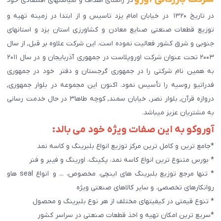
در راستای اهداف و سیاستهای اقتصادی خود
در تاریخ ۱۳۲۰ در خیابان امام یزد تاسیس و از ابتدا در زمینه تهیه و
توزیع قطعات صنعتی صنایع معادن و کشاورزی استان یزد و استانهای
جنوبی و شرق کشور فعالیت نموده است. این شرکت علاوه بر قبل, از سال
۲۰۰۳ تحت عنوان شرکت اوروپلاست در جمهوری آذربایجان و در سال ۲۰۱۱
به همین نام شرکتی را در جمهوری گرجستان و دفتر خود در جمهوری
فدراتیو روسیه را تأسیس نمود. اکنون این مجموعه در بلوار جمهوری,
دروازه قرآن, بلوار نصر, خیابان سمند, کوچه طاها۳ در حال خدمت رسانی
به مشتریان عزیز میباشد.
آوروکو به این صفات ویژه خود می بالد:
*جامع ترین و کامل ترین مرکز توزیع انواع بلبرینگ و کاسه نمد
* بورس متنوع ترین انواع کاسه نمد، پکینگ، اورینگ و فیبر و فنر
* تنها مرجع توزیع بلبرینگ های اینچی، مخصوص، ... و انواع seal هاو
روانکارهای تخصصی. و سایر کالاهای صنعتی ويژه
* تنوع قیمتی در کیفیتهای مختلف از هر نوع بلبرینگ و محصول
*سریع ترین امکان تهیه و اخذ قطعات صنعتی در سراسر کشور