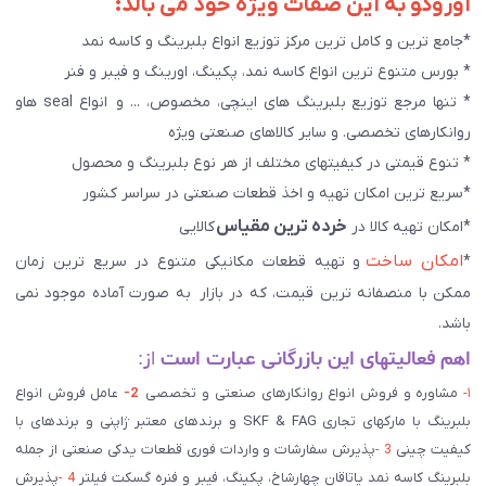
آوروکو به این صفات ویژه خود می بالد:
*جامع ترین و کامل ترین مرکز توزیع انواع بلبرینگ و کاسه نمد
* بورس متنوع ترین انواع کاسه نمد، پکینگ، اورینگ و فیبر و فنر
* تنها مرجع توزیع بلبرینگ های اینچی، مخصوص، ... و انواع seal هاو
روانکارهای تخصصی. و سایر کالاهای صنعتی ويژه
* تنوع قیمتی در کیفیتهای مختلف از هر نوع بلبرینگ و محصول
*سریع ترین امکان تهیه و اخذ قطعات صنعتی در سراسر کشور
خرده ترین مقیاس
*امکان تهیه کالا در
کالایی
امکان ساخت
*
و تهیه قطعات مکانیکی متنوع در سریع ترین زمان
ممکن با منصفانه ترین قیمت، که در بازار به صورت آماده موجود نمی
باشد.
اهم فعالیتهای این بازرگانی عبارت است
از:
۱-
مشاوره و فروش انواع روانکارهای صنعتی و تخصصی
2-
عامل فروش انواع
بلبرینگ با مارکهای تجاری SKF & FAG و برندهای معتبر ژاپنی و برندهای با
کیفیت چینی
3 -
پذیرش سفارشات و واردات فوری قطعات یدکی صنعتی از جمله
بلبرینگ کاسه نمد یاتاقان چهارشاخ، پکینگ، فیبر و فنره گسکت فیلتر
4 -
پذیرش