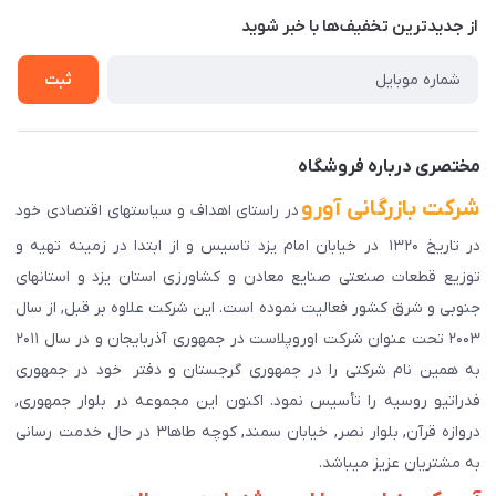
درباره ما
از جدید‌ترین تخفیف‌ها با‌ خبر شوید
راهنمای ثبت سفارش
تماس با ما
سوالات متداول
ثبت
دانلود اپلیکیشن ما
پیگیری سفارش
مختصری درباره فروشگاه
شرکت بازرگانی آورو
در راستای اهداف و سیاستهای اقتصادی خود
در تاریخ ۱۳۲۰ در خیابان امام یزد تاسیس و از ابتدا در زمینه تهیه و
توزیع قطعات صنعتی صنایع معادن و کشاورزی استان یزد و استانهای
جنوبی و شرق کشور فعالیت نموده است. این شرکت علاوه بر قبل, از سال
۲۰۰۳ تحت عنوان شرکت اوروپلاست در جمهوری آذربایجان و در سال ۲۰۱۱
به همین نام شرکتی را در جمهوری گرجستان و دفتر خود در جمهوری
فدراتیو روسیه را تأسیس نمود. اکنون این مجموعه در بلوار جمهوری,
دروازه قرآن, بلوار نصر, خیابان سمند, کوچه طاها۳ در حال خدمت رسانی
به مشتریان عزیز میباشد.