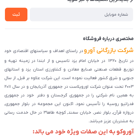
راهنمای ثبت سفارش
تماس با ما
سوالات متداول
ثبت
دانلود اپلیکیشن ما
پیگیری سفارش
مختصری درباره فروشگاه
شرکت بازرگانی آورو
در راستای اهداف و سیاستهای اقتصادی خود
در تاریخ ۱۳۲۰ در خیابان امام یزد تاسیس و از ابتدا در زمینه تهیه و
توزیع قطعات صنعتی صنایع معادن و کشاورزی استان یزد و استانهای
جنوبی و شرق کشور فعالیت نموده است. این شرکت علاوه بر قبل, از سال
۲۰۰۳ تحت عنوان شرکت اوروپلاست در جمهوری آذربایجان و در سال ۲۰۱۱
به همین نام شرکتی را در جمهوری گرجستان و دفتر خود در جمهوری
فدراتیو روسیه را تأسیس نمود. اکنون این مجموعه در بلوار جمهوری,
دروازه قرآن, بلوار نصر, خیابان سمند, کوچه طاها۳ در حال خدمت رسانی
به مشتریان عزیز میباشد.
آوروکو به این صفات ویژه خود می بالد: