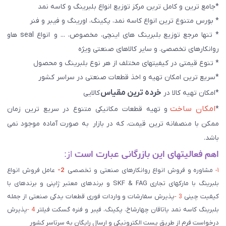
*جامع ترین و کامل ترین مرکز توزیع انواع بلبرینگ و کاسه نمد
* بورس متنوع ترین انواع کاسه نمد، پکینگ، اورینگ و فیبر و فنر
* تنها مرجع توزیع بلبرینگ های اینچی، مخصوص، ... و انواع seal هاو
روانکارهای تخصصی. و سایر کالاهای صنعتی ويژه
* تنوع قیمتی در کیفیتهای مختلف از هر نوع بلبرینگ و محصول
*سریع ترین امکان تهیه و اخذ قطعات صنعتی در سراسر کشور
خرده ترین مقیاس
*امکان تهیه کالا در
کالایی
امکان ساخت
*
و تهیه قطعات مکانیکی متنوع در سریع ترین زمان
ممکن با منصفانه ترین قیمت، که در بازار به صورت آماده موجود نمی
باشد.
اهم فعالیتهای این بازرگانی عبارت است
از:
۱-
مشاوره و فروش انواع روانکارهای صنعتی و تخصصی
2-
عامل فروش انواع
بلبرینگ با مارکهای تجاری SKF & FAG و برندهای معتبر ژاپنی و برندهای با
کیفیت چینی
3 -
پذیرش سفارشات و واردات فوری قطعات یدکی صنعتی از جمله
بلبرینگ کاسه نمد یاتاقان چهارشاخ، پکینگ، فیبر و فنره گسکت فیلتر
4 -
پذیرش
درخواست فرم از طریق پست الکترونیکی و ارسال رایگان به سرتاسر کشور