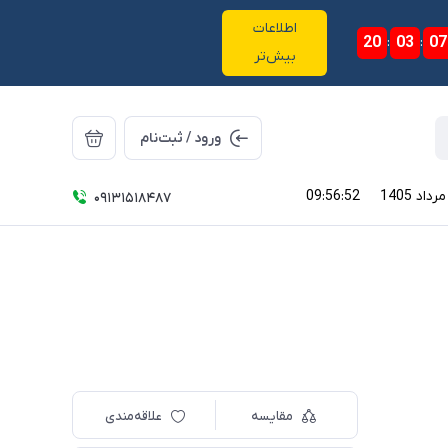
اطلاعات
20
:
03
:
07
بیش‌تر
ورود / ثبت‌نام
09:56:52
09131518487
مقایسه
علاقه‌مندی