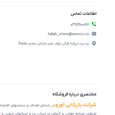
اطلاعات تماس
03591001161
fallah_store@avroco.co
یزد،یزد،دروازه قرآن،بلوار نصر،خیابان سمند،طاها3
مختصری درباره فروشگاه
شرکت بازرگانی آورو