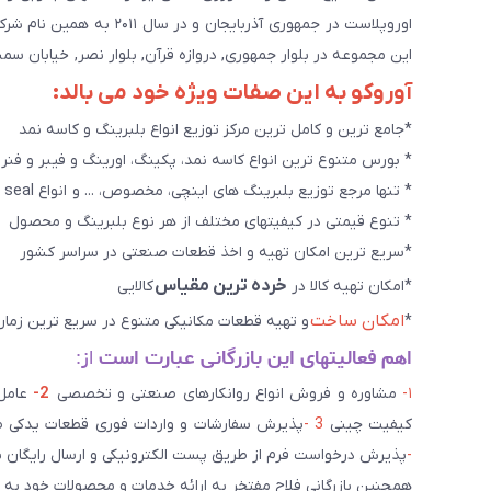
اوروپلاست در جمهوری آذرب
این مجموعه در بلوار جمهوری, دروازه قرآن, بلوار نصر, خیابان سمند, کوچه طاها۳ در حال خدمت رسانی به 
آوروکو به این صفات ویژه خود می بالد:
*جامع ترین و کامل ترین مرکز توزیع انواع بلبرینگ و کاسه نمد
* بورس متنوع ترین انواع کاسه نمد، پکینگ، اورینگ و فیبر و فنر
* تنها مرجع توزیع بلبرینگ های اینچی، مخصوص، ... و انواع seal هاو روانکارهای تخصصی. و سایر کالاهای صنعتی ويژه
* تنوع قیمتی در کیفیتهای مختلف از هر نوع بلبرینگ و محصول
*سریع ترین امکان تهیه و اخذ قطعات صنعتی در سراسر کشور
خرده ترین مقیاس
*امکان تهیه کالا در
کالایی
امکان ساخت
*
و تهیه قطعات مکانیکی متنوع در سریع ترین زمان
اهم فعالیتهای این بازرگانی عبارت است
از:
۱-
مشاوره و فروش انواع روانکارهای صنعتی و تخصصی
2-
کیفیت چینی
3 -
پذیرش سفارشات و واردات فوری قطعات یدکی صن
-
پذیرش درخواست فرم از طریق پست الکترونیکی و ارسال رایگان 
همچنین بازرگانی فلاح مفتخر به ارائه خدمات و محصولات خود به