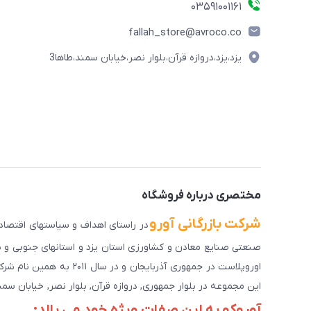
03591001161
fallah_store@avroco.co
یزد،یزد،دروازه قرآن،بلوار نصر،خیابان سمند،طاها3
مختصری درباره فروشگاه
شرکت بازرگانی آورو
اوروپلاست در جمهوری آذرب
این مجموعه در بلوار جمهوری, دروازه قرآن, بلوار نصر, خیابان سمند, کوچه طاها۳ در حال خدمت رسانی به 
آوروکو به این صفات ویژه خود می بالد: