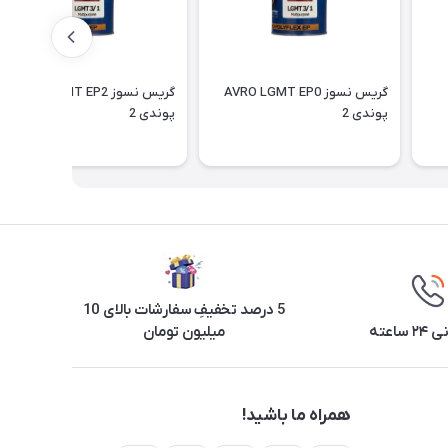
گریس نسوز AVRO LGMT EP0
گریس نسوز AVRO LGMT EP2
پوندی 2
پوندی 2
5 درصد تخفیفِ سفارشات بالای 10
ساعته
میلیون تومان
همراه ما باشید!