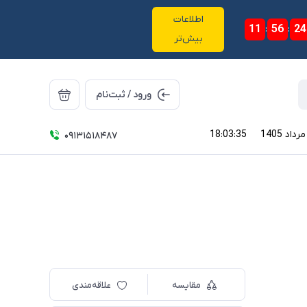
اطلاعات
11
:
56
:
23
بیش‌تر
ورود / ثبت‌نام
18:03:36
09131518487
مقایسه
علاقه‌مندی