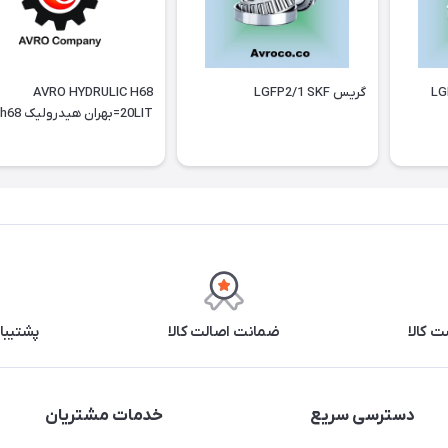
LGMT2/
گریس LGFP2/1 SKF
AVRO HYDRULIC H68
20LIT=بهران هیدرولیک h68
 کالا
ضمانت اصالت کالا
پشتیبانی ۲۴ 
دسترسی سریع
خدمات مشتریان