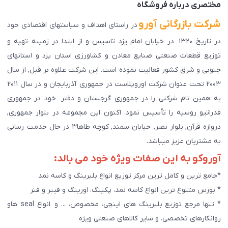
مختصری درباره فروشگاه
شرکت بازرگانی آورو
در راستای اهداف و سیاستهای اقتصادی خود
در تاریخ ۱۳۲۰ در خیابان امام یزد تاسیس و از ابتدا در زمینه تهیه و
توزیع قطعات صنعتی صنایع معادن و کشاورزی استان یزد و استانهای
جنوبی و شرق کشور فعالیت نموده است. این شرکت علاوه بر قبل, از سال
۲۰۰۳ تحت عنوان شرکت اوروپلاست در جمهوری آذربایجان و در سال ۲۰۱۱
به همین نام شرکتی را در جمهوری گرجستان و دفتر خود در جمهوری
فدراتیو روسیه را تأسیس نمود. اکنون این مجموعه در بلوار جمهوری,
دروازه قرآن, بلوار نصر, خیابان سمند, کوچه طاها۳ در حال خدمت رسانی
به مشتریان عزیز میباشد.
آوروکو به این صفات ویژه خود می بالد:
*جامع ترین و کامل ترین مرکز توزیع انواع بلبرینگ و کاسه نمد
* بورس متنوع ترین انواع کاسه نمد، پکینگ، اورینگ و فیبر و فنر
* تنها مرجع توزیع بلبرینگ های اینچی، مخصوص، ... و انواع seal هاو
روانکارهای تخصصی. و سایر کالاهای صنعتی ويژه