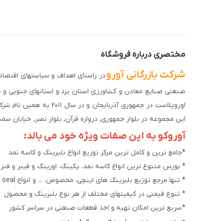
مختصری درباره فروشگاه
شرکت بازرگانی آورو
اوروپلاست در جمهوری آذرب
این مجموعه در بلوار جمهوری, دروازه قرآن, بلوار نصر, خیابان سمند, کوچه طاها۳ در حال خدمت رسانی به 
آوروکو به این صفات ویژه خود می بالد:
*جامع ترین و کامل ترین مرکز توزیع انواع بلبرینگ و کاسه نمد
* بورس متنوع ترین انواع کاسه نمد، پکینگ، اورینگ و فیبر و فنر
* تنها مرجع توزیع بلبرینگ های اینچی، مخصوص، ... و انواع seal هاو روانکارهای تخصصی. و سایر کالاهای صنعتی ويژه
* تنوع قیمتی در کیفیتهای مختلف از هر نوع بلبرینگ و محصول
*سریع ترین امکان تهیه و اخذ قطعات صنعتی در سراسر کشور