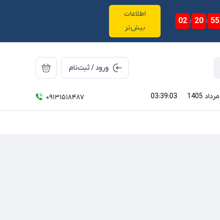
اطلاعات
02
:
20
:
55
بیش‌تر
ورود / ثبت‌نام
03:39:04
09131518487