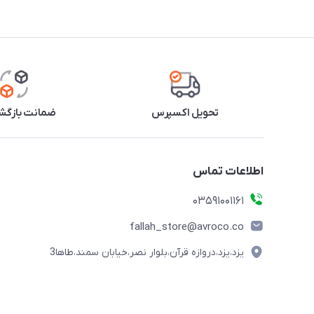
تحویل اکسپرس
ضمانت بازگشت
اطلاعات تماس
03591001161
fallah_store@avroco.co
یزد،یزد،دروازه قرآن،بلوار نصر،خیابان سمند،طاها3